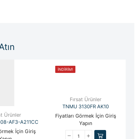
Atın
İNDIRIM!
Fırsat Ürünler
TNMU 3130FR AK10
T
at Ürünler
Fiyatları Görmek İçin Giriş
F
08-AF3-A211CC
Yapın
örmek İçin Giriş
Yapın