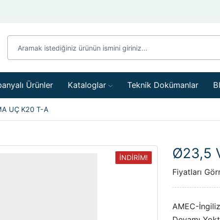
anyalı Ürünler
Kataloglar
Teknik Dokümanlar
B
A UÇ K20 T-A
Ø23,5
İNDİRİM!
Fiyatları Gör
AMEC-İngili
Devamı Yokt