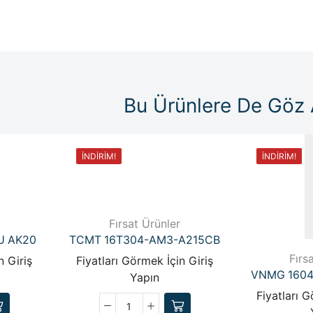
Bu Ürünlere De Göz 
İNDIRIM!
İNDIRIM!
Fırsat Ürünler
U AK20
TCMT 16T304-AM3-A215CB
Fırs
n Giriş
Fiyatları Görmek İçin Giriş
VNMG 1604
Yapın
Fiyatları G