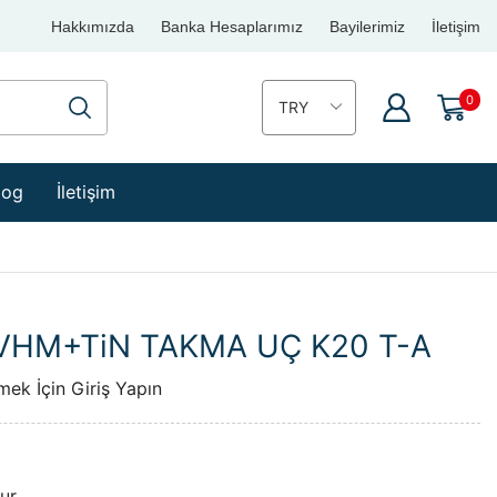
Hakkımızda
Banka Hesaplarımız
Bayilerimiz
İletişim
0
log
İletişim
 VHM+TiN TAKMA UÇ K20 T-A
mek İçin Giriş Yapın
z
ur