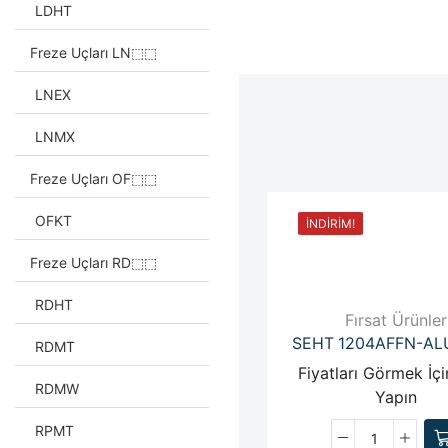
LDHT
Freze Uçları LN⬚⬚
LNEX
LNMX
Freze Uçları OF⬚⬚
OFKT
İNDIRIM!
Freze Uçları RD⬚⬚
RDHT
Fırsat Ürünler
SEHT 1204AFFN-AL
RDMT
Fiyatları Görmek İçi
RDMW
Yapın
RPMT